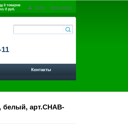
на
0 товаров
Войти
Регистрация
мму
0 руб.
-11
Контакты
, белый, арт.CHAB-