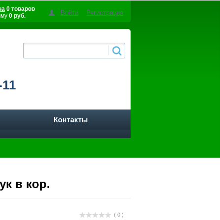
на
0 товаров
Войти
Регистрация
мму
0 руб.
-11
Контакты
ук в кор.
( 0 )