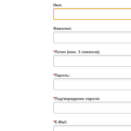
Имя:
Фамилия:
*
Логин (мин. 3 символа):
*
Пароль:
*
Подтверждение пароля:
*
E-Mail: