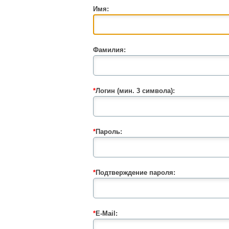
Имя:
Фамилия:
*
Логин (мин. 3 символа):
*
Пароль:
*
Подтверждение пароля:
*
E-Mail: