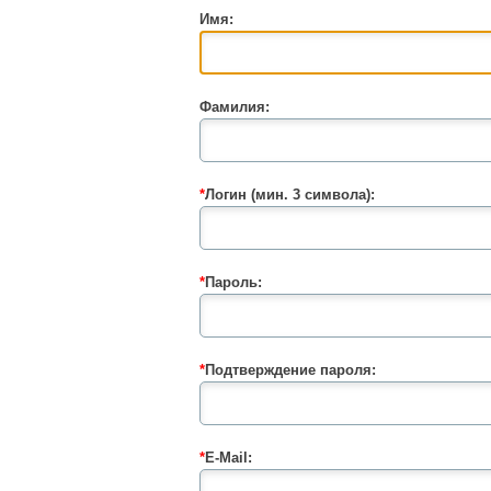
Имя:
Фамилия:
*
Логин (мин. 3 символа):
*
Пароль:
*
Подтверждение пароля:
*
E-Mail: