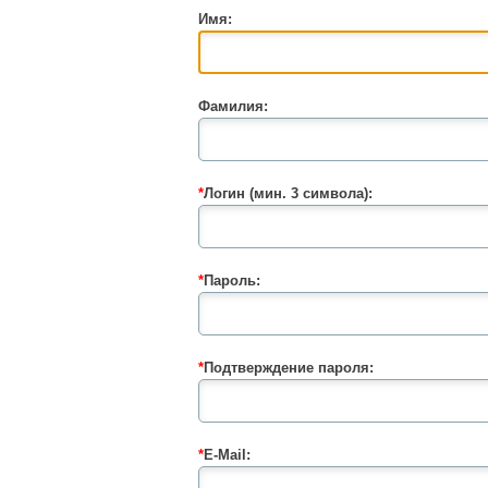
Имя:
Фамилия:
*
Логин (мин. 3 символа):
*
Пароль:
*
Подтверждение пароля:
*
E-Mail: