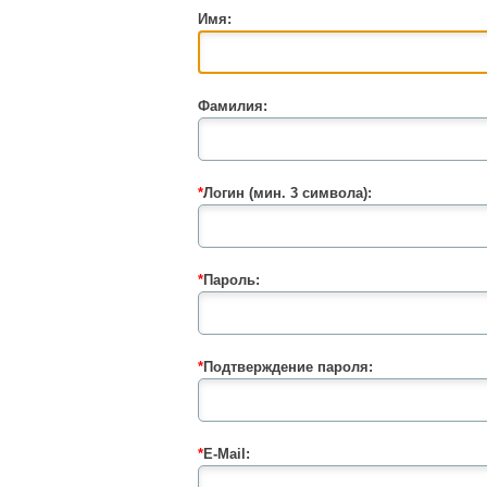
Имя:
Фамилия:
*
Логин (мин. 3 символа):
*
Пароль:
*
Подтверждение пароля:
*
E-Mail: