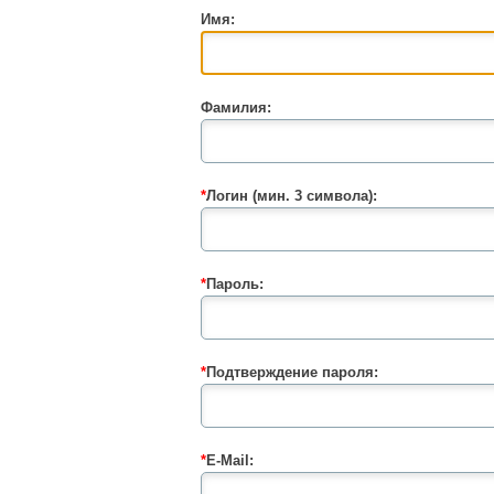
Имя:
Фамилия:
*
Логин (мин. 3 символа):
*
Пароль:
*
Подтверждение пароля:
*
E-Mail: