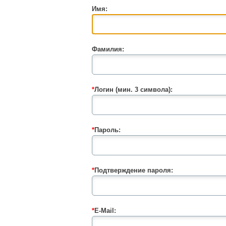
Имя:
Фамилия:
*
Логин (мин. 3 символа):
*
Пароль:
*
Подтверждение пароля:
*
E-Mail: