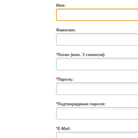
Имя:
Фамилия:
*
Логин (мин. 3 символа):
*
Пароль:
*
Подтверждение пароля:
*
E-Mail: