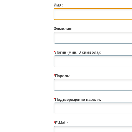
Имя:
Фамилия:
*
Логин (мин. 3 символа):
*
Пароль:
*
Подтверждение пароля:
*
E-Mail: