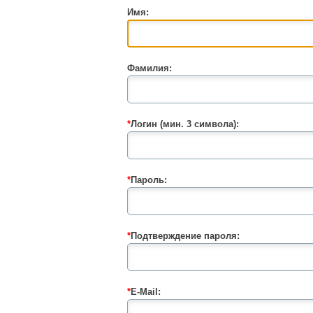
Имя:
Фамилия:
*
Логин (мин. 3 символа):
*
Пароль:
*
Подтверждение пароля:
*
E-Mail: