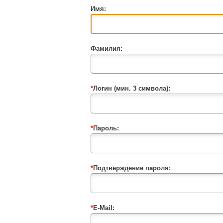
Имя:
Фамилия:
*
Логин (мин. 3 символа):
*
Пароль:
*
Подтверждение пароля:
*
E-Mail: