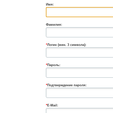
Имя:
Фамилия:
*
Логин (мин. 3 символа):
*
Пароль:
*
Подтверждение пароля:
*
E-Mail: