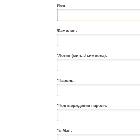
Имя:
Фамилия:
*
Логин (мин. 3 символа):
*
Пароль:
*
Подтверждение пароля:
*
E-Mail: