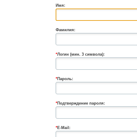
Имя:
Фамилия:
*
Логин (мин. 3 символа):
*
Пароль:
*
Подтверждение пароля:
*
E-Mail: