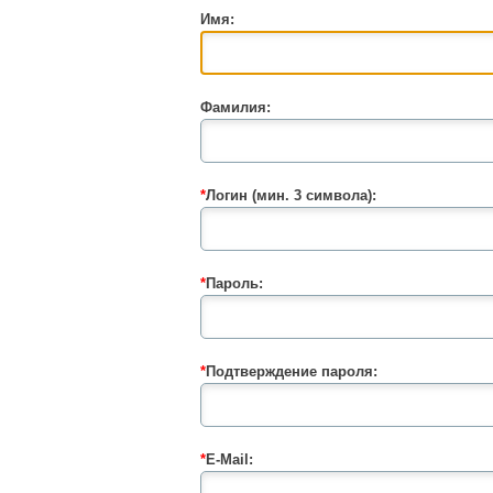
Имя:
Фамилия:
*
Логин (мин. 3 символа):
*
Пароль:
*
Подтверждение пароля:
*
E-Mail: