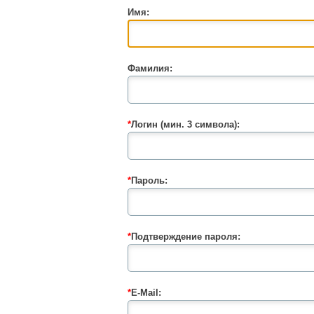
Имя:
Фамилия:
*
Логин (мин. 3 символа):
*
Пароль:
*
Подтверждение пароля:
*
E-Mail: