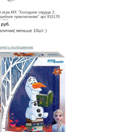
т.игра МХ "Холодное сердце 2:
шебное приключение" арт.915178
 990 руб.
 руб.
аличии( меньше 10шт. )
личить изображение