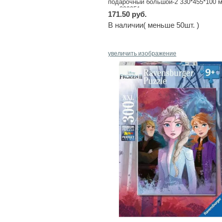
подарочный большой-2 330*455*100 
арт.299951
171.50 руб.
В наличии( меньше 50шт. )
увеличить изображение