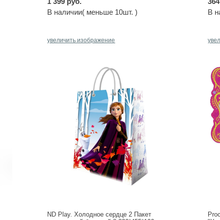
1 399 руб.
364
В наличии( меньше 10шт. )
В н
увеличить изображение
уве
ND Play. Холодное сердце 2 Пакет
Pro