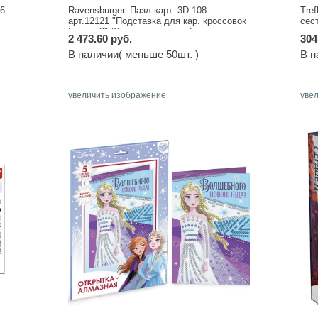
66
Ravensburger. Пазл карт. 3D 108
Tre
арт.12121 "Подставка для кар. кроссовок
сес
Frozen 2" (Холодное сердце)
2 473.60 руб.
304
В наличии( меньше 50шт. )
В н
увеличить изображение
уве