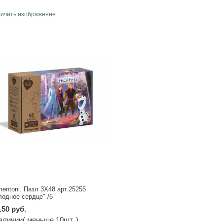
личить изображение
mentoni. Пазл 3X48 арт.25255
лодное сердце" /6
.50 руб.
аличии( меньше 10шт. )