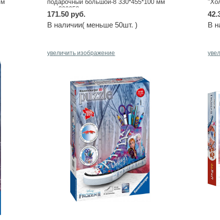
мм
подарочный большой-8 330*455*100 мм
"Хо
арт.299952
171.50 руб.
42.
В наличии( меньше 50шт. )
В н
увеличить изображение
уве