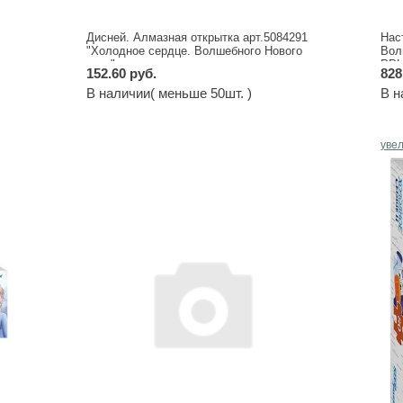
Дисней. Алмазная открытка арт.5084291
Нас
"Холодное сердце. Волшебного Нового
Вол
года"
РРЦ
152.60 руб.
828
В наличии( меньше 50шт. )
В н
уве