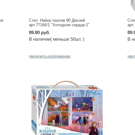
ое
Степ. Набор пазлов 80 Дисней
Сте
арт.77166/1 "Холодное сердце-1"
арт
89.80 руб.
89.
В наличии( меньше 50шт. )
В н
увеличить изображение
уве