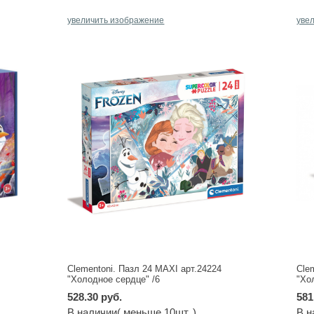
увеличить изображение
уве
Clementoni. Пазл 24 MAXI арт.24224
Cle
"Холодное сердце" /6
"Хо
528.30 руб.
581
В наличии( меньше 10шт. )
В н