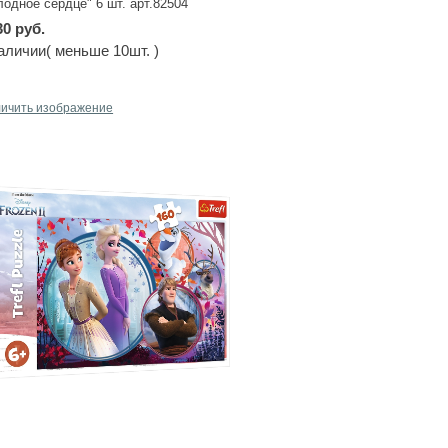
лодное сердце" 6 шт. арт.82504
30 руб.
аличии( меньше 10шт. )
личить изображение