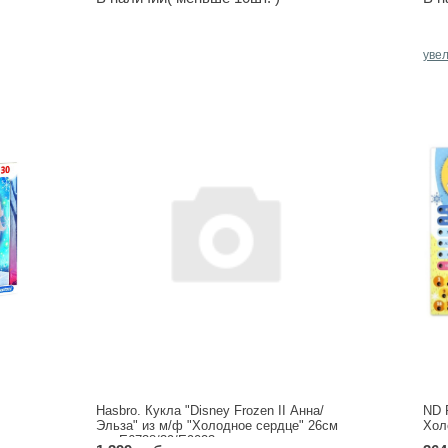
уве
Hasbro. Кукла "Disney Frozen II Анна/
ND 
Эльза" из м/ф "Холодное сердце" 26см
Хол
арт.Е6738/39/Е9023