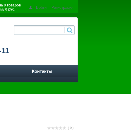
на
0 товаров
Войти
Регистрация
мму
0 руб.
-11
Контакты
( 0 )