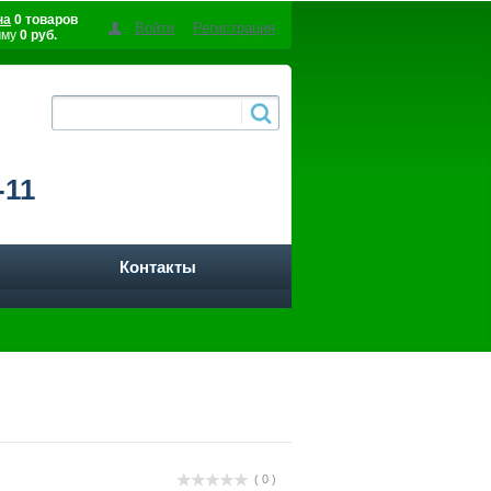
на
0 товаров
Войти
Регистрация
мму
0 руб.
-11
Контакты
( 0 )