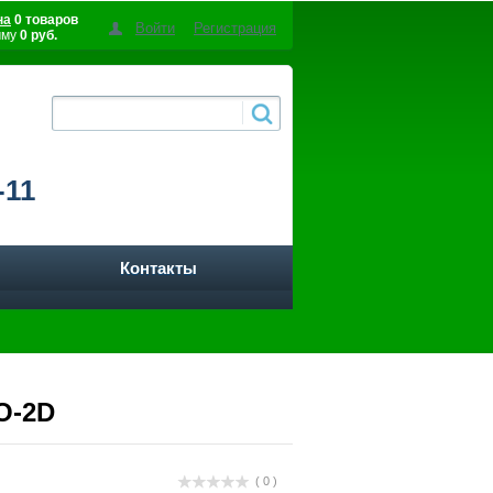
на
0 товаров
Войти
Регистрация
мму
0 руб.
-11
Контакты
O-2D
( 0 )