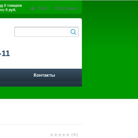
на
0 товаров
Войти
Регистрация
мму
0 руб.
-11
Контакты
( 0 )