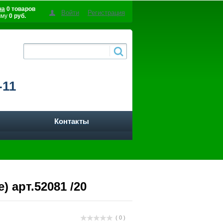
на
0 товаров
Войти
Регистрация
мму
0 руб.
-11
Контакты
 арт.52081 /20
( 0 )