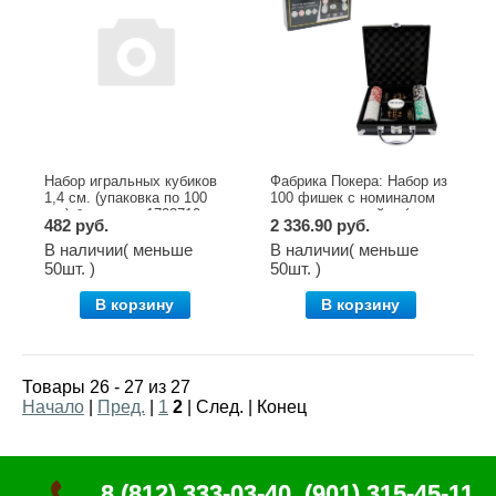
Набор игральных кубиков
Фабрика Покера: Набор из
1,4 см. (упаковка по 100
100 фишек с номиналом
шт.) белые арт.1723710
для покера в кейсе (цвет в
482 руб.
2 336.90 руб.
ассорт.) арт.CPPS100B
В наличии( меньше
В наличии( меньше
50шт. )
50шт. )
В корзину
В корзину
Товары 26 - 27 из 27
Начало
|
Пред.
|
1
2
| След. | Конец
8 (812) 333-03-40, (901) 315-45-11