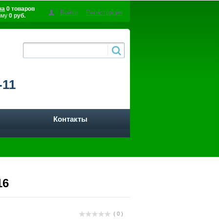
на
0 товаров
Войти
Регистрация
мму
0 руб.
-11
Контакты
16
( 0 )