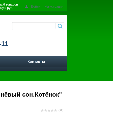
на
0 товаров
Войти
Регистрация
мму
0 руб.
-11
Контакты
шнёвый сон.Котёнок"
( 0 )