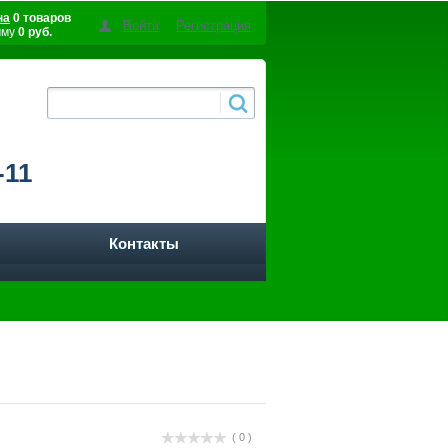
на
0 товаров
Войти
Регистрация
мму
0 руб.
-11
Контакты
( 0 )