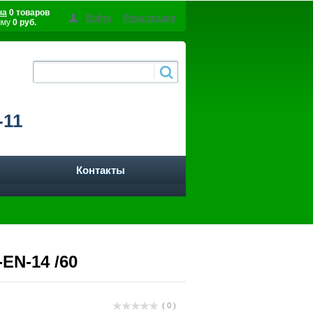
на
0 товаров
Войти
Регистрация
мму
0 руб.
-11
Контакты
-EN-14 /60
( 0 )