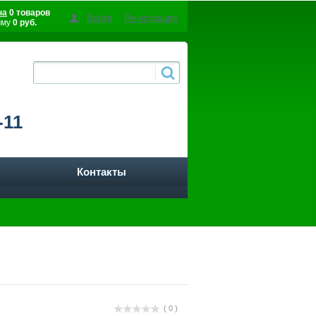
на
0 товаров
Войти
Регистрация
мму
0 руб.
-11
Контакты
( 0 )