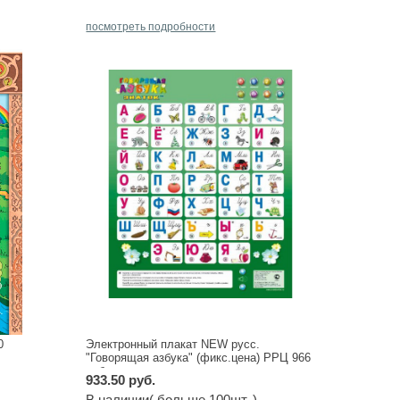
посмотреть подробности
0
Электронный плакат NEW русс.
"Говорящая азбука" (фикс.цена) РРЦ 966
руб.
933.50 руб.
В наличии( больше 100шт. )