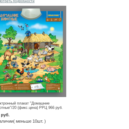
мотреть подробности
ктронный плакат "Домашние
отные"/20 (фикс.цена) РРЦ 966 руб.
 руб.
аличии( меньше 10шт. )