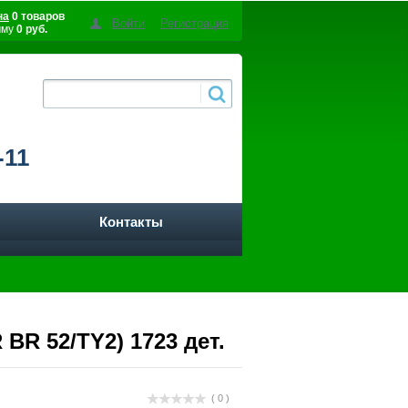
на
0 товаров
Войти
Регистрация
мму
0 руб.
-11
Контакты
BR 52/TY2) 1723 дет.
( 0 )