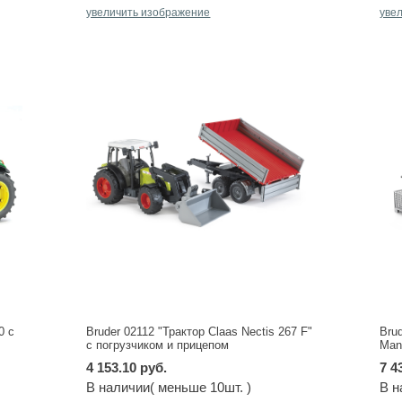
увеличить изображение
уве
0 с
Bruder 02112 "Трактор Claas Nectis 267 F"
Bru
с погрузчиком и прицепом
Man
ков
4 153.10 руб.
7 4
В наличии( меньше 10шт. )
В н