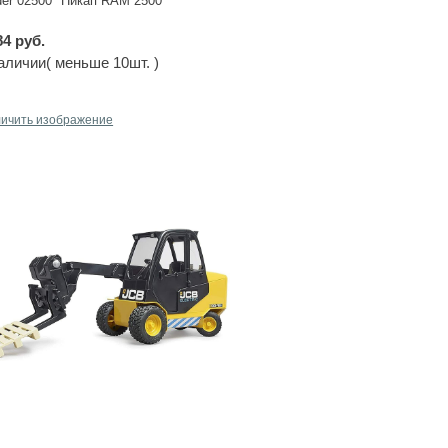
der 02500 "Пикап RAM 2500"
84 руб.
аличии( меньше 10шт. )
личить изображение