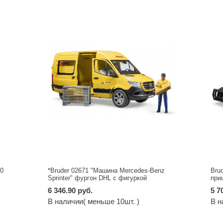
00
*Bruder 02671 "Машина Mercedes-Benz
Bru
Sprinter" фургон DHL с фигуркой
при
6 346.90 руб.
5 7
В наличии( меньше 10шт. )
В н