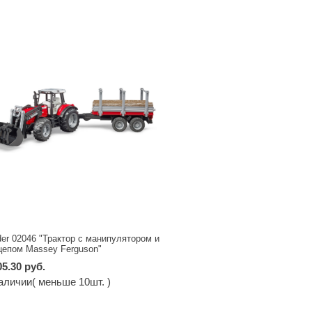
der 02046 "Трактор c манипулятором и
цепом Massey Ferguson"
05.30 руб.
аличии( меньше 10шт. )