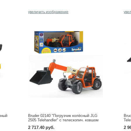
увеличить изображение
уве
чный
Bruder 02140 "Погрузчик колёсный JLG
Bru
2505 Telehandler" с телескопич. ковшом
Tel
2 717.40 руб.
2 9