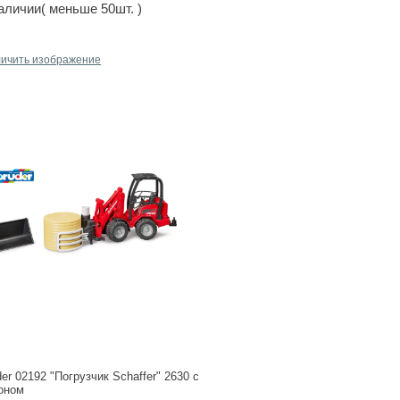
аличии( меньше 50шт. )
личить изображение
иала.
er 02192 "Погрузчик Schaffer" 2630 с
оном