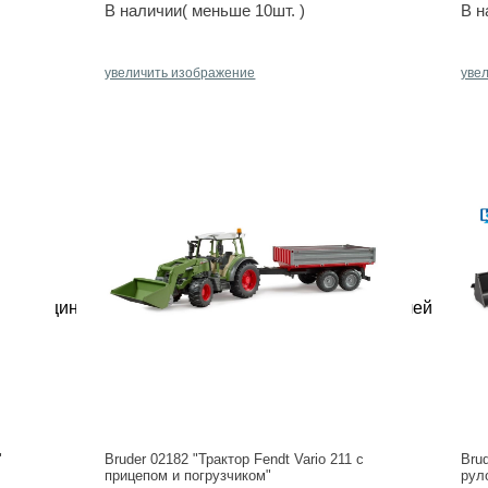
В наличии( меньше 10шт. )
В н
увеличить изображение
уве
 медицинское обследование в клинике перед сдачей матер
"
Bruder 02182 "Трактор Fendt Vario 211 с
Brud
прицепом и погрузчиком"
рул