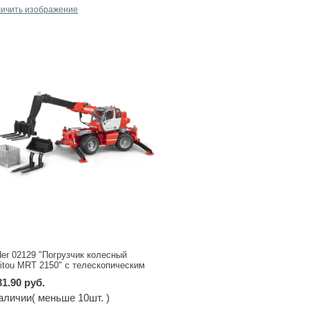
личить изображение
der 02129 "Погрузчик колесный
itou MRT 2150" с телескопическим
шом
31.90 руб.
аличии( меньше 10шт. )