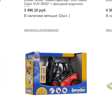
t"
Bruder 02490 "Мини-самосвал John Deere
Bru
Gator XUV 855D" с фигуркой водителя
107 мм
3 496.10 руб.
4 3
В наличии( меньше 10шт. )
В н
увеличить изображение
уве