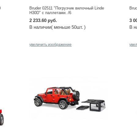
0
Bruder 02511 "Погрузчик вилочный Linde
Bru
H30D" с паллетами. /6
2 233.60 руб.
3 0
В наличии( меньше 50шт. )
В н
увеличить изображение
уве