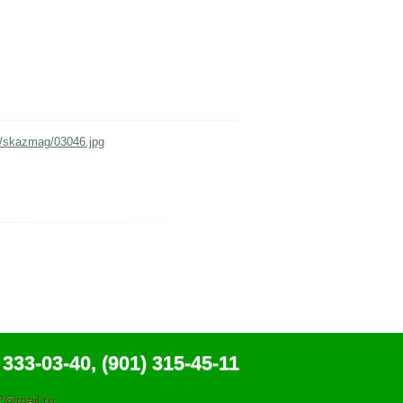
s/skazmag/03046.jpg
 333-03-40, (901) 315-45-11
@mail.ru