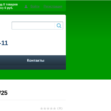
на
0 товаров
Войти
Регистрация
мму
0 руб.
-11
Контакты
/25
( 0 )