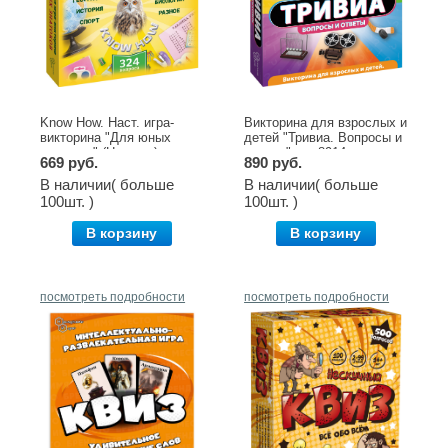
Know How. Наст. игра-
Викторина для взрослых и
викторина "Для юных
детей "Тривиа. Вопросы и
знатоков" (Ноу хау)
ответы" арт.8914
669 руб.
890 руб.
арт.8027 /9
В наличии( больше
В наличии( больше
100шт. )
100шт. )
В корзину
В корзину
посмотреть подробности
посмотреть подробности